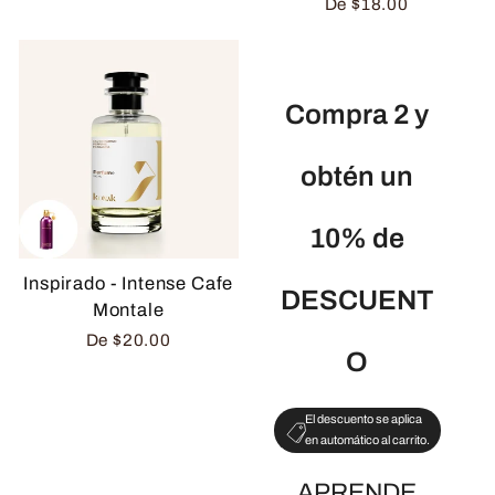
De
$18.00
Compra 2 y
obtén un
10% de
Inspirado - Intense Cafe
DESCUENT
Montale
De
$20.00
O
El descuento se aplica
en automático al carrito.
APRENDE