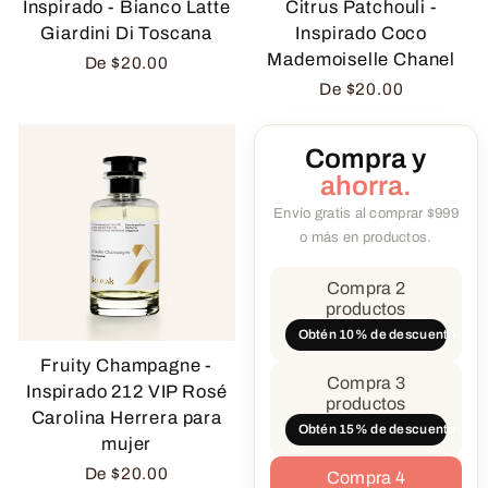
Inspirado - Bianco Latte
Citrus Patchouli -
Giardini Di Toscana
Inspirado Coco
Mademoiselle Chanel
De
$20.00
De
$20.00
Compra y
ahorra.
Envío gratis al comprar $999
o más en productos.
Compra 2
productos
Obtén 10% de descuento
Fruity Champagne -
Compra 3
Inspirado 212 VIP Rosé
productos
Carolina Herrera para
Obtén 15% de descuento
mujer
De
$20.00
Compra 4