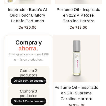
Inspirado - Bade'e Al
Perfume Oil - Inspirado
Oud Honor & Glory
en 212 VIP Rosé
Lattafa Perfumes
Carolina Herrera
De
$20.00
De
$18.00
Compra y
ahorra.
Envío gratis al comprar $999
o más en productos.
Compra 2
productos
Obtén 10% de descuento
Perfume Oil - Inspirado
Compra 3
en Girl Suprême
productos
Carolina Herrera
Obtén 15% de descuento
De
$18.00