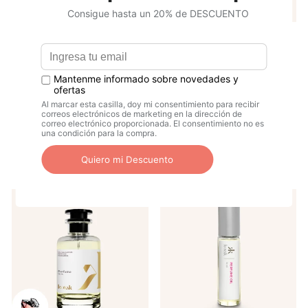
reseñas de
Inspirado - Eclaire
4.8 estrellas
Lattafa Perfumes
De
$20.00
APRENDE
MÁS