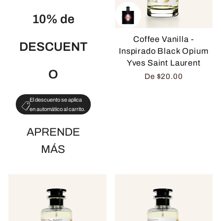
10% de
Coffee Vanilla -
DESCUENT
Inspirado Black Opium
Yves Saint Laurent
O
De
$20.00
El descuento se aplica
en automático al carrito.
APRENDE
MÁS