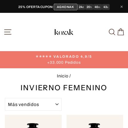
Ir
×
AGKONAK
24
20
40
43
25% OFERTA CUPON:
d
h
m
s
directamente
al
contenido
NAVEGACIÓN
BUS
C
⭐⭐⭐⭐⭐ VALORADO 4,9/5
+33.000 Pedidos
diapositivas
pausa
Inicio
/
INVIERNO FEMENINO
ORDENAR